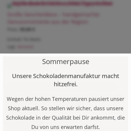
Große Geschenkbox – handgemachte
Genussmomente aus der Region
39,00
€
Enthält 7% MwSt.
zzgl.
Versand
Sommerpause
Weiterlesen
Unsere Schokoladenmanufaktur macht
hitzefrei.
Kleine Geschenkbox – handgemachter Genuss
Wegen der hohen Temperaturen pausiert unser
aus der 7 Sachen Manufaktur
Shop aktuell. So stellen wir sicher, dass unsere
24,00
€
Schokolade in der Qualität bei Dir ankommt, die
Enthält 7% MwSt.
Du von uns erwarten darfst.
zzgl.
Versand