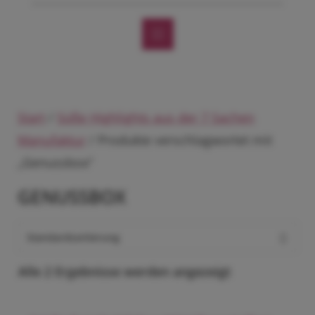
Start
/
Süße Highlights aus der 7 Sachen
Manufaktur
/ Produkte verschlagwortet mit
„Genussbox“
GENUSSBOX
Alle 2 Ergebnisse werden angezeigt