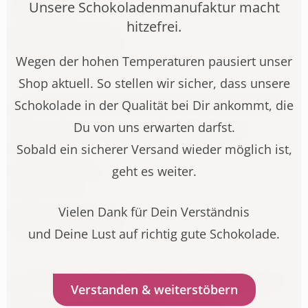
Unsere Schokoladenmanufaktur macht
zzgl.
Versand
hitzefrei.
Weiterlesen
Wegen der hohen Temperaturen pausiert unser
Shop aktuell. So stellen wir sicher, dass unsere
Schokolade in der Qualität bei Dir ankommt, die
Du von uns erwarten darfst.
Nussexplosion „Knusperkick“ Zartbitter
6,60
€
Sobald ein sicherer Versand wieder möglich ist,
geht es weiter.
Enthält 7% MwSt.
zzgl.
Versand
Vielen Dank für Dein Verständnis
Weiterlesen
und Deine Lust auf richtig gute Schokolade.
Verstanden & weiterstöbern
Schokoboms Glücksbringer – süße