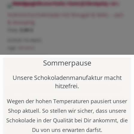
Vollmilchschokolade mit Nougat & Keks – zart
& knusprig
5,90
€
Enthält 7% MwSt.
zzgl.
Versand
Sommerpause
Weiterlesen
Unsere Schokoladenmanufaktur macht
hitzefrei.
Vollmilchschokolade mit Nougat & Keks – zart
Wegen der hohen Temperaturen pausiert unser
& knusprig (Weihnachtsedition)
Shop aktuell. So stellen wir sicher, dass unsere
5,90
€
Schokolade in der Qualität bei Dir ankommt, die
Enthält 7% MwSt.
Du von uns erwarten darfst.
zzgl.
Versand