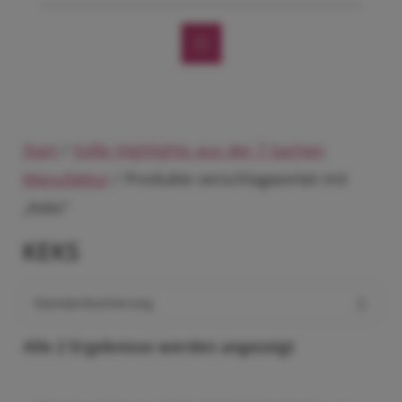
Start
/
Süße Highlights aus der 7 Sachen
Manufaktur
/ Produkte verschlagwortet mit
„Keks“
KEKS
Alle 2 Ergebnisse werden angezeigt