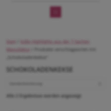
Start
/
Süße Highlights aus der 7 Sachen
Manufaktur
/ Produkte verschlagwortet mit
„Schokoladenkekse“
SCHOKOLADENKEKSE
Alle 2 Ergebnisse werden angezeigt