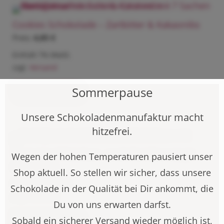
Cookies Schokolade – Zartbitter & Kakaonibs
4,85
€
Enthält 7% MwSt.
zzgl.
Versand
Sommerpause
Weiterlesen
Unsere Schokoladenmanufaktur macht
hitzefrei.
Tante Lisa Plätzchen – nach Familienrezept
Wegen der hohen Temperaturen pausiert unser
6,50
€
Shop aktuell. So stellen wir sicher, dass unsere
Enthält 7% MwSt.
Schokolade in der Qualität bei Dir ankommt, die
zzgl.
Versand
Du von uns erwarten darfst.
Sobald ein sicherer Versand wieder möglich ist,
Weiterlesen