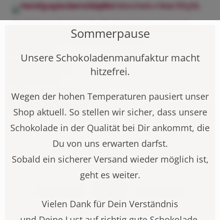
Zartbitterschokolade 55 % mit Haselnuss &
Sommerpause
Weinbeeren – fruchtig & nussig
5,90
€
Unsere Schokoladenmanufaktur macht
Enthält 7% MwSt.
hitzefrei.
zzgl.
Versand
Wegen der hohen Temperaturen pausiert unser
Weiterlesen
Shop aktuell. So stellen wir sicher, dass unsere
Schokolade in der Qualität bei Dir ankommt, die
Du von uns erwarten darfst.
Sobald ein sicherer Versand wieder möglich ist,
geht es weiter.
Vielen Dank für Dein Verständnis
und Deine Lust auf richtig gute Schokolade.